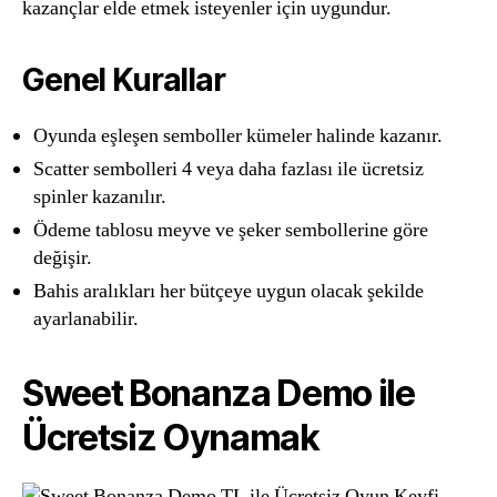
kazançlar elde etmek isteyenler için uygundur.
Genel Kurallar
Oyunda eşleşen semboller kümeler halinde kazanır.
Scatter sembolleri 4 veya daha fazlası ile ücretsiz
spinler kazanılır.
Ödeme tablosu meyve ve şeker sembollerine göre
değişir.
Bahis aralıkları her bütçeye uygun olacak şekilde
ayarlanabilir.
Sweet Bonanza Demo ile
Ücretsiz Oynamak