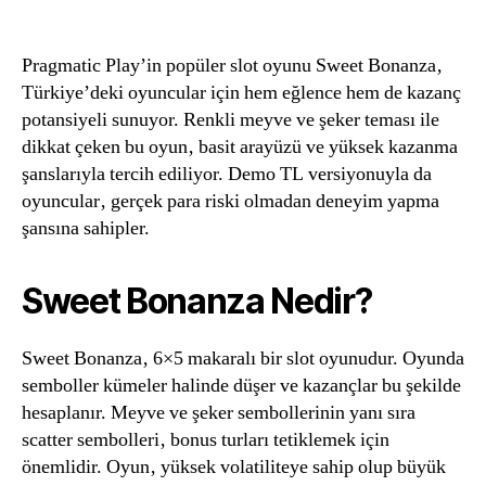
Pragmatic Play’in popüler slot oyunu Sweet Bonanza‚
Türkiye’deki oyuncular için hem eğlence hem de kazanç
potansiyeli sunuyor. Renkli meyve ve şeker teması ile
dikkat çeken bu oyun‚ basit arayüzü ve yüksek kazanma
şanslarıyla tercih ediliyor. Demo TL versiyonuyla da
oyuncular‚ gerçek para riski olmadan deneyim yapma
şansına sahipler.
Sweet Bonanza Nedir?
Sweet Bonanza‚ 6×5 makaralı bir slot oyunudur. Oyunda
semboller kümeler halinde düşer ve kazançlar bu şekilde
hesaplanır. Meyve ve şeker sembollerinin yanı sıra
scatter sembolleri‚ bonus turları tetiklemek için
önemlidir. Oyun‚ yüksek volatiliteye sahip olup büyük