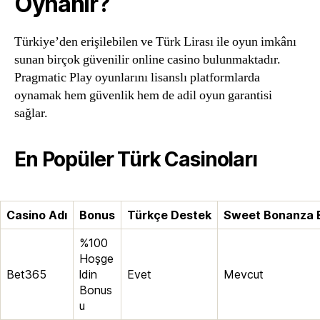
Oynanır?
Türkiye’den erişilebilen ve Türk Lirası ile oyun imkânı
sunan birçok güvenilir online casino bulunmaktadır.
Pragmatic Play oyunlarını lisanslı platformlarda
oynamak hem güvenlik hem de adil oyun garantisi
sağlar.
En Popüler Türk Casinoları
Casino Adı
Bonus
Türkçe Destek
Sweet Bonanza E
%100
Hoşge
Bet365
ldin
Evet
Mevcut
Bonus
u