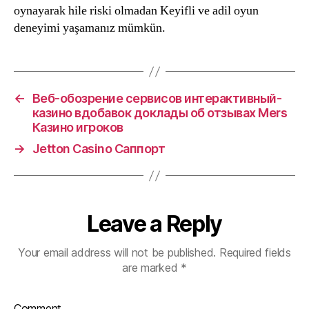
oynayarak hile riski olmadan Keyifli ve adil oyun
deneyimi yaşamanız mümkün.
←
Веб-обозрение сервисов интерактивный-
казино вдобавок доклады об отзывах Mers
Казино игроков
→
Jetton Casino Саппорт
Leave a Reply
Your email address will not be published.
Required fields
are marked
*
Comment