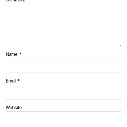
Name
*
Email
*
Website