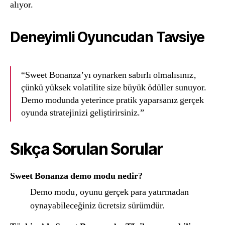
alıyor.
Deneyimli Oyuncudan Tavsiye
“Sweet Bonanza’yı oynarken sabırlı olmalısınız‚
çünkü yüksek volatilite size büyük ödüller sunuyor.
Demo modunda yeterince pratik yaparsanız gerçek
oyunda stratejinizi geliştirirsiniz.”
Sıkça Sorulan Sorular
Sweet Bonanza demo modu nedir?
Demo modu‚ oyunu gerçek para yatırmadan
oynayabileceğiniz ücretsiz sürümdür.