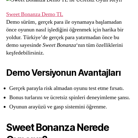
Sweet Bonanza Demo TL
Demo sürüm‚ gerçek para ile oynamaya başlamadan
önce oyunun nasıl işlediğini öğrenmek için harika bir
yoldur. Türkiye’de gerçek para yatırmadan önce bu
demo sayesinde
Sweet Bonanza
‘nın tüm özelliklerini
keşfedebilirsiniz.
Demo Versiyonun Avantajları
Gerçek parayla risk almadan oyunu test etme fırsatı.
Bonus turlarını ve ücretsiz spinleri deneyimleme şansı.
Oyunun arayüzü ve gasp sistemini öğrenme.
Sweet Bonanza Nerede