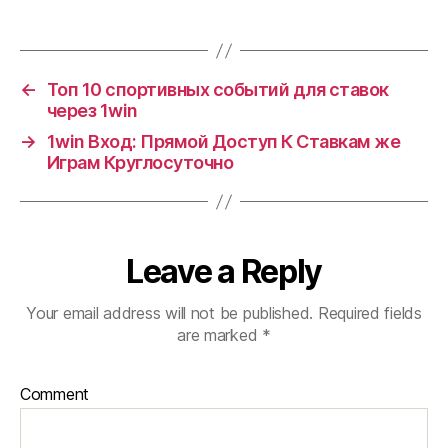
←
Топ 10 спортивных событий для ставок
через 1win
→
1win Вход: Прямой Доступ К Ставкам же
Играм Круглосуточно
Leave a Reply
Your email address will not be published.
Required fields
are marked
*
Comment