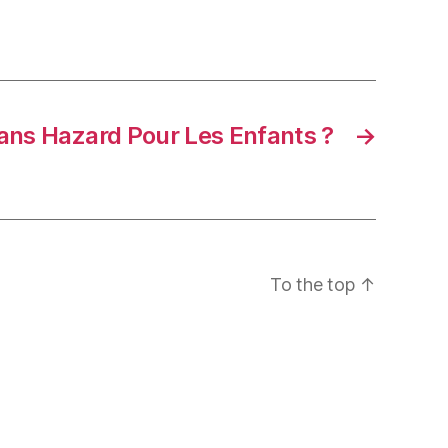
ans Hazard Pour Les Enfants ?
→
To the top
↑