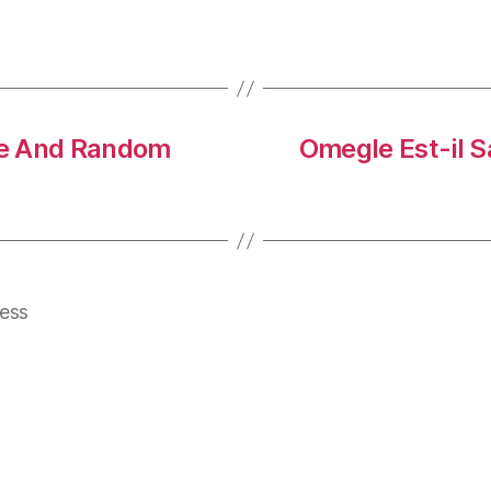
ee And Random
Omegle Est-il S
ess