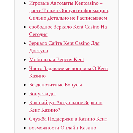
Игровые Автоматы Kentcasino –
даете Только Общую информацию,
Сильно Детально не Расписываем
свободное Зеркало Kent Casino На
Сегодня
Зеркало Сайта Kent Casino Для
Доступа
Мобильная Версия Kent
Часто Задаваемые вопросы О Кент
Казино
Бездепозитные Бонусы
Бонус-коды
Как найдут Актуальное Зеркало
Кент Казино?
Служба Поддержки а Казино Кент
возможности Онлайн Казино