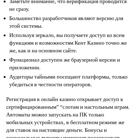
Заметьте внимание, что верификация проводится
не сразу.
Большинство разработчиков являют версию для
этой системы.
Используя зеркало, вы получаете доступ ко всем
функциям и возможностям Кент Казино точно же
же, как и на основном сайте.
Функционал доступен же браузерной версии и
приложении.
Аудиторы тайными посещают платформы, только
убедиться в честности операторов.
Регистрация в онлайн казино открывает доступ к
сертифицированным” “слотам и настольным играм.
Автоматы можно запускать на ПК только
мобильных устройствах, в бесплатном режиме же
для ставок на настоящие деньги. Бонусы и
еженедельные турниры помогают поддерживать