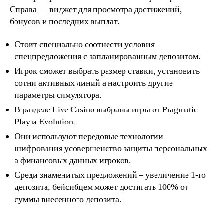
Справа ― виджет для просмотра достижений,
бонусов и последних выплат.
Стоит специально соотнести условия
спецпредложения с запланированным депозитом.
Игрок сможет выбрать размер ставки, установить
сотни активных линий а настроить другие
параметры симулятора.
В разделе Live Casino выбраны игры от Pragmatic
Play и Evolution.
Они используют передовые технологии
шифрования усовершенство защиты персональных
а финансовых данных игроков.
Среди знаменитых предложений – увеличение 1-го
депозита, бейсибцем может достигать 100% от
суммы внесенного депозита.