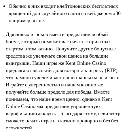
Обычно в них входит клейтоновских бесплатных
вращений дли случайного слота со вейджером х30
например выше.
Ддя новых игроков вместе предлагаем особый
бонус, который поможет вас начать с приятных
стартом в том казино. Получите другие бонусные
средства же увеличьте свои шанса на большие
выигрыши. Наши игры же Kent Online Casino
предлагают высокий доля возврата к игроку (RTP),
что намного увеличивает ваши шансы на выигрыш.
Играйте с уверенностью и нашем казино же
получайте больше пределе для победы. Вместе
понимаем, что наше время ценно, однако в Kent
Online Casino мы предлагаем упрощенную
верификацию аккаунта. Благодаря этому, севилестр
сможете начать играть в казино проворно и без без
сложностей.