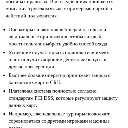
обычных правилах. В исследованиях приводятся
описания а русском языке с примерами партий а
действий пользователя.
Операторы являют как веб-версию, только и
официальные приложения, чтобы каждый
посетитель мог выбрать удобно способ входа.
Успевшие поучаствовать пользователи имеют
шанс получить хорошие денежные бонусы и
другие преференции.
Быстрее больше оператор принимает заносы с
банковских карт и СБП.
Платежная система полностью согласно
стандартам PCI DSS, которые регулируют защиту
данных карт.
Например, еженедельные турниры позволяют
соревноваться со другими игроками и ценные