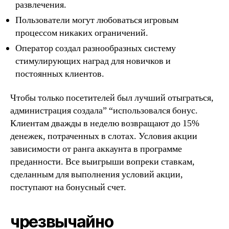
развлечения.
Пользователи могут любоваться игровым
процессом никаких ограничений.
Оператор создал разнообразных систему
стимулирующих наград для новичков и
постоянных клиентов.
Чтобы только посетителей был лучший отыграться,
администрация создала” “использовался бонус.
Клиентам дважды в неделю возвращают до 15%
денежек, потраченных в слотах. Условия акции
зависимости от ранга аккаунта в программе
преданности. Все выигрыши вопреки ставкам,
сделанным для выполнения условий акции,
поступают на бонусный счет.
чрезвычайно