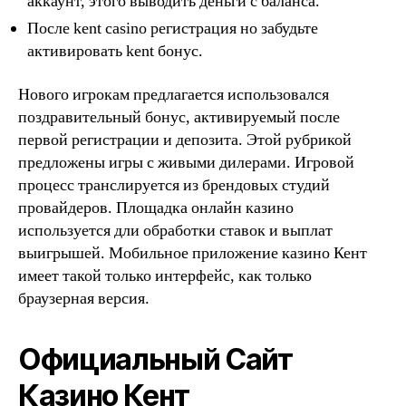
аккаунт, этого выводить деньги с баланса.
После kent casino регистрация но забудьте
активировать kent бонус.
Нового игрокам предлагается использовался
поздравительный бонус, активируемый после
первой регистрации и депозита. Этой рубрикой
предложены игры с живыми дилерами. Игровой
процесс транслируется из брендовых студий
провайдеров. Площадка онлайн казино
используется дли обработки ставок и выплат
выигрышей. Мобильное приложение казино Кент
имеет такой только интерфейс, как только
браузерная версия.
Официальный Сайт
Казино Кент