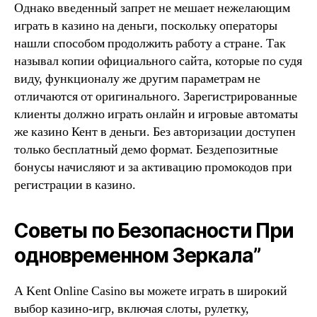
Однако введенный запрет не мешает нежелающим
играть в казино на деньги, поскольку операторы
нашли способом продолжить работу а стране. Так
называл копии официального сайта, которые по судя
виду, функционалу же другим параметрам не
отличаются от оригинального. Зарегистрированные
клиенты должно играть онлайн и игровые автоматы
же казино Кент в деньги. Без авторизации доступен
только бесплатный демо формат. Бездепозитные
бонусы начисляют и за активацию промокодов при
регистрации в казино.
Советы по Безопасности При
одновременном Зеркала”
А Kent Online Casino вы можете играть в широкий
выбор казино-игр, включая слоты, рулетку,