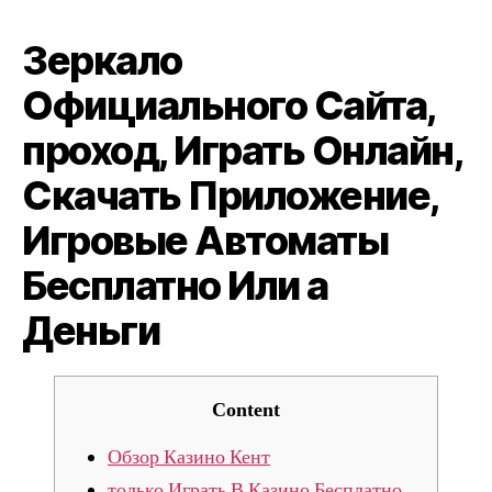
Зеркало
Официального Сайта,
проход, Играть Онлайн,
Скачать Приложение,
Игровые Автоматы
Бесплатно Или а
Деньги
Content
Обзор Казино Кент
только Играть В Казино Бесплатно