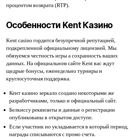
процентом возврата (RTP).
Особенности Kent Казино
Kent casino гордится безупречной репутацией,
подкрепленной официальному лицензией. Мы
обязуемся честность игры а сохранность ваших
данных. На официальном сайте Kent вас ждут
щедрые бонусы, еженедельно турниры и
круглосуточная поддержка.
Кент казино зеркало создано некоторыми же
разработчиками, только и официальный сайт.
Белкиссу реквизиты и данные о регистрации
опубликованы в открытом доступе.
Если участник но укладывается в который период,
награды списываются с промо счета.