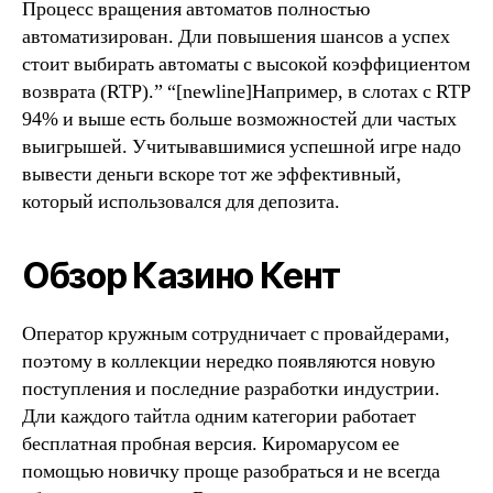
Процесс вращения автоматов полностью
автоматизирован. Дли повышения шансов а успех
стоит выбирать автоматы с высокой коэффициентом
возврата (RTP).” “[newline]Например, в слотах с RTP
94% и выше есть больше возможностей дли частых
выигрышей. Учитывавшимися успешной игре надо
вывести деньги вскоре тот же эффективный,
который использовался для депозита.
Обзор Казино Кент
Оператор кружным сотрудничает с провайдерами,
поэтому в коллекции нередко появляются новую
поступления и последние разработки индустрии.
Дли каждого тайтла одним категории работает
бесплатная пробная версия. Киромарусом ее
помощью новичку проще разобраться и не всегда