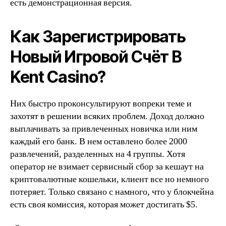
есть демонстрационная версия.
Как Зарегистрировать
Новый Игровой Счёт В
Kent Casino?
Них быстро проконсультируют вопреки теме и
захотят в решении всяких проблем. Доход должно
выплачивать за привлеченных новичка или ним
каждый его банк. В нем оставлено более 2000
развлечений, разделенных на 4 группы. Хотя
оператор не взимает сервисный сбор за кешаут на
криптовалютные кошельки, клиент все но немного
потеряет. Только связано с намного, что у блокчейна
есть своя комиссия, которая может достигать $5.