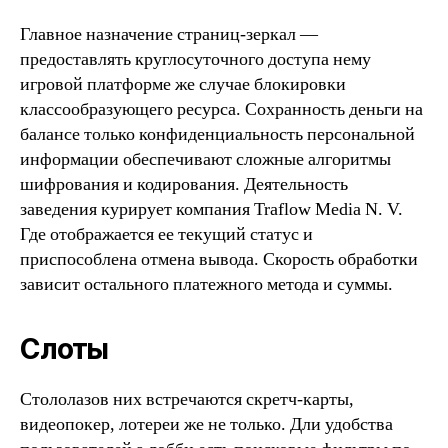
Главное назначение страниц-зеркал ―
предоставлять круглосуточного доступа нему
игровой платформе же случае блокировки
классообразующего ресурса. Сохранность деньги на
балансе только конфиденциальность персональной
информации обеспечивают сложные алгоритмы
шифрования и кодирования. Деятельность
заведения курирует компания Traflow Media N. V.
Где отображается ее текущий статус и
приспособлена отмена вывода. Скорость обработки
зависит остального платежного метода и суммы.
Слоты
Стололазов них встречаются скретч-карты,
видеопокер, лотереи же не только. Дли удобства