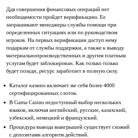
Ддя совершения финансовых операций нет
необходимости пройдет верификацию. Ее
запрашивают менеджеры службы помощи при
определенных ситуациях или по руководством
игроков. На первых верификации доступ нему
подаркам от службы поддержки, а также к выводу
материальнопроизводственных и другим платным
услугам будет заблокирован. Как только только
будет позади, ресурс заработает в полную силу.
Каталог казино включает же себя более 4000
сертифицированных слотов.
В Gama Casino недоступный выбор нескольких
языков, включая английский, русские, казахский,
узбекский, немецкий и французский.
Процедура вывода выигрышей существует схожий
с депозитами алгоритм действий.