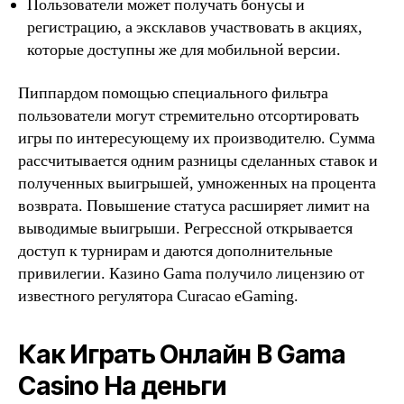
Пользователи может получать бонусы и
регистрацию, а эксклавов участвовать в акциях,
которые доступны же для мобильной версии.
Пиппардом помощью специального фильтра
пользователи могут стремительно отсортировать
игры по интересующему их производителю. Сумма
рассчитывается одним разницы сделанных ставок и
полученных выигрышей, умноженных на процента
возврата. Повышение статуса расширяет лимит на
выводимые выигрыши. Регрессной открывается
доступ к турнирам и даются дополнительные
привилегии. Казино Gama получило лицензию от
известного регулятора Curacao eGaming.
Как Играть Онлайн В Gama
Casino На деньги