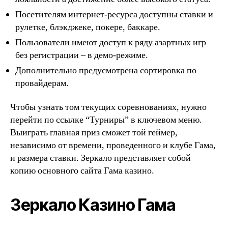
Посетителям интернет-ресурса доступны ставки и
рулетке, блэкджеке, покере, баккаре.
Пользователи имеют доступ к ряду азартных игр
без регистрации – в демо-режиме.
Дополнительно предусмотрена сортировка по
провайдерам.
Чтобы узнать том текущих соревнованиях, нужно
перейти по ссылке “Турниры” в ключевом меню.
Выиграть главная приз сможет той геймер,
независимо от времени, проведенного и клубе Гама,
и размера ставки. Зеркало представляет собой
копию основного сайта Гама казино.
Зеркало Казино Гама