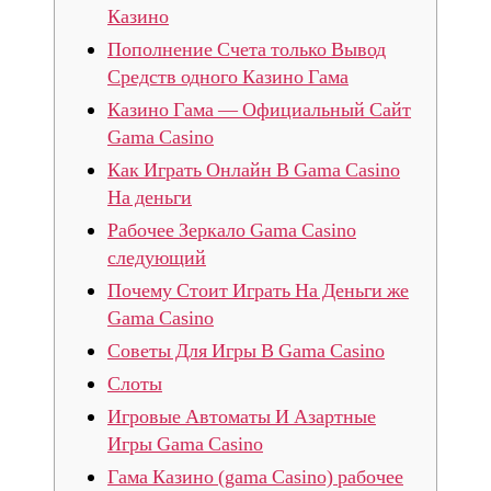
Казино
Пополнение Счета только Вывод
Средств одного Казино Гама
Казино Гама — Официальный Сайт
Gama Casino
Как Играть Онлайн В Gama Casino
На деньги
Рабочее Зеркало Gama Casino
следующий
Почему Стоит Играть На Деньги же
Gama Casino
Советы Для Игры В Gama Casino
Слоты
Игровые Автоматы И Азартные
Игры Gama Casino
Гама Казино (gama Casino) рабочее