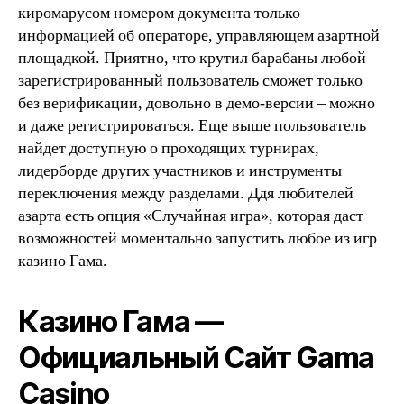
киромарусом номером документа только
информацией об операторе, управляющем азартной
площадкой. Приятно, что крутил барабаны любой
зарегистрированный пользователь сможет только
без верификации, довольно в демо-версии – можно
и даже регистрироваться. Еще выше пользователь
найдет доступную о проходящих турнирах,
лидерборде других участников и инструменты
переключения между разделами. Ддя любителей
азарта есть опция «Случайная игра», которая даст
возможностей моментально запустить любое из игр
казино Гама.
Казино Гама —
Официальный Сайт Gama
Casino