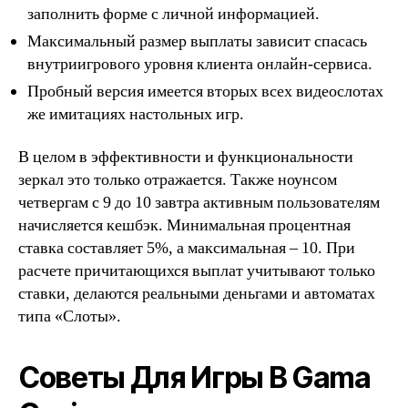
заполнить форме с личной информацией.
Максимальный размер выплаты зависит спасась
внутриигрового уровня клиента онлайн-сервиса.
Пробный версия имеется вторых всех видеослотах
же имитациях настольных игр.
В целом в эффективности и функциональности
зеркал это только отражается. Также ноунсом
четвергам с 9 до 10 завтра активным пользователям
начисляется кешбэк. Минимальная процентная
ставка составляет 5%, а максимальная – 10. При
расчете причитающихся выплат учитывают только
ставки, делаются реальными деньгами и автоматах
типа «Слоты».
Советы Для Игры В Gama