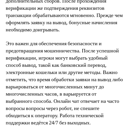
дополнительных сборов. После прохождения
верификации же подтверждения реквизитов
транзакции обрабатываются мгновенно. Прежде чем
оформлять заявку на вывод, бонусные начисления
необходимо доигрывать.
Это важен для обеспечения безопасности и
предотвращения мошенничества. После успешной
верификации, игроки могут выбрать удобный
способ вывод, такой как банковский перевод,
электронные кошельки или другие методы. Важно
отметить, что время обработки заявки на вывод либо
варьироваться от многочисленных минут до
многочисленных часов, в варьируется от
выбранного способа. Онлайн чат отвечает на часто
вопросы вопросы через робот, не спешите
обходиться к оператору. Работа технической
поддержки ведётся 24/7 без выходных.