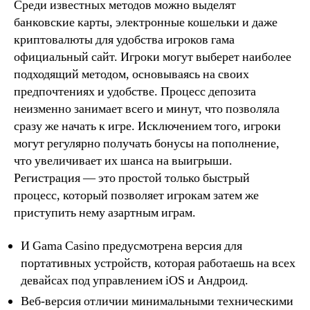
Среди известных методов можно выделят
банковские карты, электронные кошельки и даже
криптовалюты для удобства игроков гама
официальный сайт. Игроки могут выберет наиболее
подходящий методом, основываясь на своих
предпочтениях и удобстве. Процесс депозита
неизменно занимает всего и минут, что позволяла
сразу же начать к игре. Исключением того, игроки
могут регулярно получать бонусы на пополнение,
что увеличивает их шанса на выигрыши.
Регистрация — это простой только быстрый
процесс, который позволяет игрокам затем же
приступить нему азартным играм.
И Gama Casino предусмотрена версия для
портативных устройств, которая работаешь на всех
девайсах под управлением iOS и Андроид.
Веб-версия отличии минимальными техническими