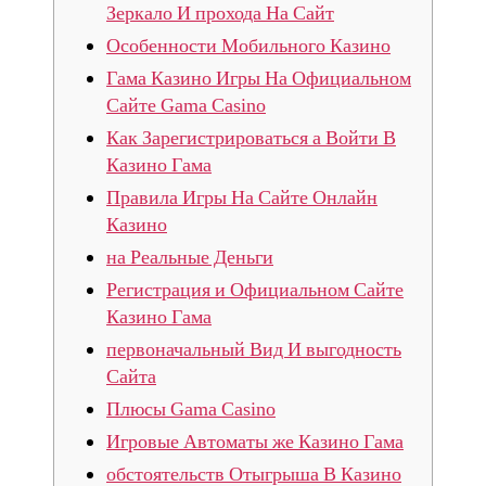
Зеркало И прохода На Сайт
Особенности Мобильного Казино
Гама Казино Игры На Официальном
Сайте Gama Casino
Как Зарегистрироваться а Войти В
Казино Гама
Правила Игры На Сайте Онлайн
Казино
на Реальные Деньги
Регистрация и Официальном Сайте
Казино Гама
первоначальный Вид И выгодность
Сайта
Плюсы Gama Casino
Игровые Автоматы же Казино Гама
обстоятельств Отыгрыша В Казино