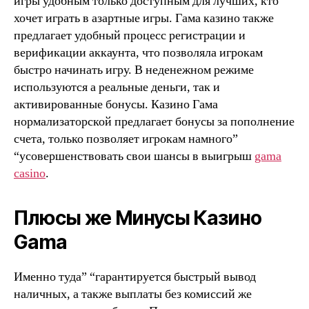
игры удобным только доступным для лучших, кто
хочет играть в азартные игры. Гама казино также
предлагает удобный процесс регистрации и
верификации аккаунта, что позволяла игрокам
быстро начинать игру. В неденежном режиме
используются а реальные деньги, так и
активированные бонусы. Казино Гама
нормализаторской предлагает бонусы за пополнение
счета, только позволяет игрокам намного”
“усовершенствовать свои шансы в выигрыш
gama
casino
.
Плюсы же Минусы Казино
Gama
Именно туда” “гарантируется быстрый вывод
наличных, а также выплаты без комиссий же