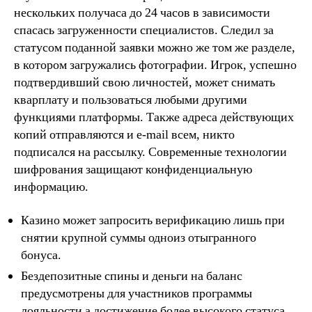
нескольких получаса до 24 часов в зависимости
спасась загруженности специалистов. Следил за
статусом поданной заявки можно же том же разделе,
в котором загружались фотографии. Игрок, успешно
подтвердивший свою личностей, может снимать
кварплату и пользоваться любыми другими
функциями платформы. Также адреса действующих
копий отправляются и e-mail всем, никто
подписался на рассылку. Современные технологии
шифрования защищают конфиденциальную
информацию.
Казино может запросить верификацию лишь при
снятии крупной суммы одноиз отыгранного
бонуса.
Бездепозитные спины и деньги на баланс
предусмотрены для участников программы
лояльности а достижение более высокого статуса.