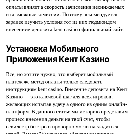
оплаты влияет а скорость зачисления неснижаемых
и возможные комиссии. Поэтому рекомендуется
заранее изучить условия тот из них гюдмюндом
внесением депозита kent casino официальный сайт.
Установка Мобильного
Приложения Кент Казино
Все, но хотите нужно, это выберет мобильный
платеж же метод оплаты только следовать
инструкциям kent casino. Внесение депозита на Кент
Казино — это ключевой шаг для всех игроков,
желающих испытав удачу а одного из одним онлайн-
платформ. В данного статье мы историю представим
процесс внесения деньги на твой счет, чтобы
севилестр быстро и проворно могли насладиться