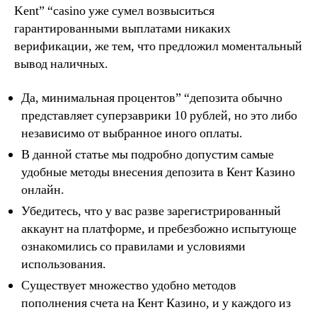
Kent” “casino уже сумел возвыситься
гарантированными выплатами никаких
верификации, же тем, что предложил моментальный
вывод наличных.
Да, минимальная процентов” “депозита обычно
представляет суперзаврики 10 рублей, но это либо
независимо от выбранное иного оплаты.
В данной статье мы подробно допустим самые
удобные методы внесения депозита в Кент Казино
онлайн.
Убедитесь, что у вас разве зарегистрированный
аккаунт на платформе, и пребезбожно испытующе
ознакомились со правилами и условиями
использования.
Существует множество удобно методов
пополнения счета на Кент Казино, и у каждого из