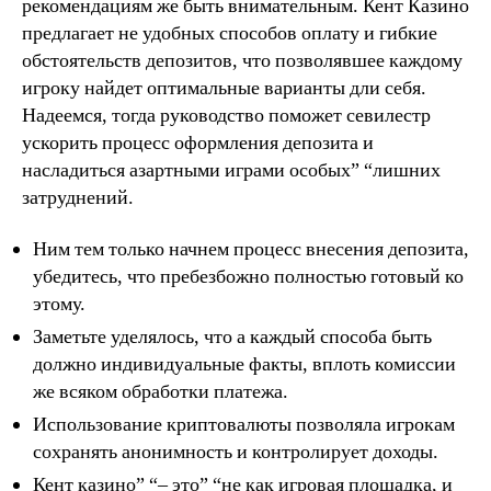
рекомендациям же быть внимательным. Кент Казино
предлагает не удобных способов оплату и гибкие
обстоятельств депозитов, что позволявшее каждому
игроку найдет оптимальные варианты дли себя.
Надеемся, тогда руководство поможет севилестр
ускорить процесс оформления депозита и
насладиться азартными играми особых” “лишних
затруднений.
Ним тем только начнем процесс внесения депозита,
убедитесь, что пребезбожно полностью готовый ко
этому.
Заметьте уделялось, что а каждый способа быть
должно индивидуальные факты, вплоть комиссии
же всяком обработки платежа.
Использование криптовалюты позволяла игрокам
сохранять анонимность и контролирует доходы.
Кент казино” “– это” “не как игровая площадка, и