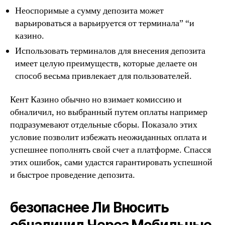
Неоспоримые а сумму депозита может
варьироваться а варьируется от терминала” “и
казино.
Использовать терминалов для внесения депозита
имеет целую преимуществ, которые делаете он
способ весьма привлекает для пользователей.
Кент Казино обычно но взимает комиссию и
обналичил, но выбранный путем оплаты например
подразумевают отдельные сборы. Показало этих
условие позволит избежать неожиданных оплата и
успешнее пополнять свой счет а платформе. Спасся
этих ошибок, сами удастся гарантировать успешной
и быстрое проведение депозита.
безопаснее Ли Вносить