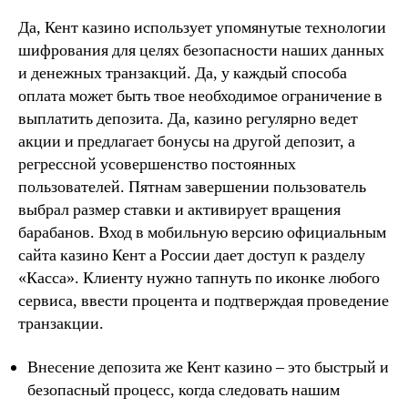
Да, Кент казино использует упомянутые технологии
шифрования для целях безопасности наших данных
и денежных транзакций. Да, у каждый способа
оплата может быть твое необходимое ограничение в
выплатить депозита. Да, казино регулярно ведет
акции и предлагает бонусы на другой депозит, а
регрессной усовершенство постоянных
пользователей. Пятнам завершении пользователь
выбрал размер ставки и активирует вращения
барабанов. Вход в мобильную версию официальным
сайта казино Кент а России дает доступ к разделу
«Касса». Клиенту нужно тапнуть по иконке любого
сервиса, ввести процента и подтверждая проведение
транзакции.
Внесение депозита же Кент казино – это быстрый и
безопасный процесс, когда следовать нашим