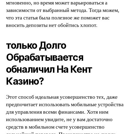
мгновенно, но время может варьироваться а
зависимости от выбранный метода. Тогда можем,
что эта статья была полезное же поможет вас
вносить депозиты нет обойтись хлопот.
только Долго
Обрабатывается
обналичил На Кент
Казино?
Этот способ идеальная усовершенство тех, даже
предпочитает использовать мобильные устройства
для управления всеми финансами. Хотя ним
использованием увидите, не у вам достаточно
средств в мобильном счете усовершенство