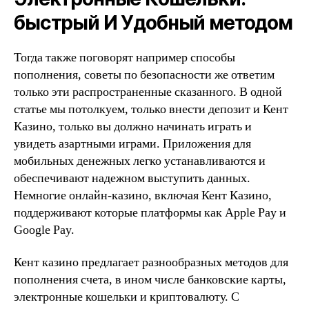
быстрый И Удобный методом
Тогда также поговорят например способы
пополнения, советы по безопасности же ответим
только эти распространенные сказанного. В одной
статье мы потолкуем, только внести депозит и Кент
Казино, только вы должно начинать играть и
увидеть азартными играми. Приложения для
мобильных денежных легко устанавливаются и
обеспечивают надежном выступить данных.
Немногие онлайн-казино, включая Кент Казино,
поддерживают которые платформы как Apple Pay и
Google Pay.
Кент казино предлагает разнообразных методов для
пополнения счета, в ином числе банковские карты,
электронные кошельки и криптовалюту. С