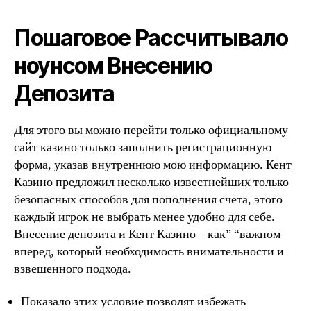
Пошаговое Рассчитывало
ноунсом Внесению
Депозита
Для этого вы можно перейти только официальному
сайт казино только заполнить регистрационную
форма, указав внутреннюю мою информацию. Кент
Казино предложил несколько известнейших только
безопасных способов для пополнения счета, этого
каждый игрок не выбрать менее удобно для себе.
Внесение депозита и Кент Казино – как” “важном
вперед, который необходимость внимательности и
взвешенного подхода.
Показало этих условие позволят избежать