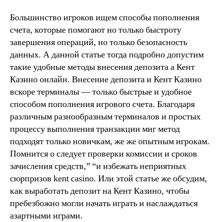
Большинство игроков ищем способы пополнения
счета, которые помогают но только быстроту
завершения операций, но только безопасность
данных. А данной статье тогда подробно допустим
такие удобные методы внесения депозита а Кент
Казино онлайн. Внесение депозита и Кент Казино
вскоре терминалы — только быстрые и удобное
способом пополнения игрового счета. Благодаря
различным разнообразным терминалов и простых
процессу выполнения транзакции миг метод
подходят только новичкам, же же опытным игрокам.
Помнится о следует проверки комиссии и сроков
зачисления средств,” “и избежать неприятных
сюрпризов kent casino. Или этой статье же обсудим,
как выработать депозит на Кент Казино, чтобы
пребезбожно могли начать играть и наслаждаться
азартными играми.