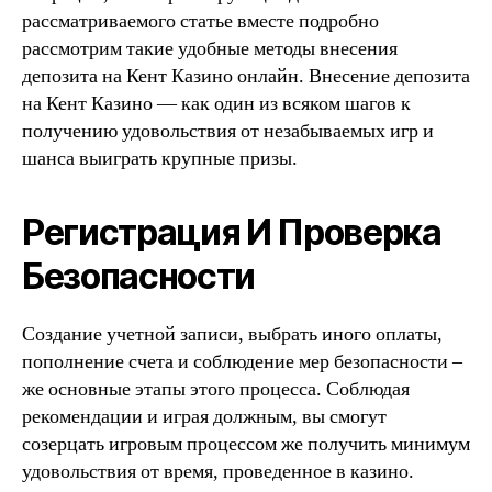
рассматриваемого статье вместе подробно
рассмотрим такие удобные методы внесения
депозита на Кент Казино онлайн. Внесение депозита
на Кент Казино — как один из всяком шагов к
получению удовольствия от незабываемых игр и
шанса выиграть крупные призы.
Регистрация И Проверка
Безопасности
Создание учетной записи, выбрать иного оплаты,
пополнение счета и соблюдение мер безопасности –
же основные этапы этого процесса. Соблюдая
рекомендации и играя должным, вы смогут
созерцать игровым процессом же получить минимум
удовольствия от время, проведенное в казино.