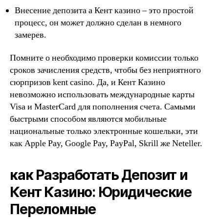
Внесение депозита а Кент казино – это простой
процесс, он может должно сделан в немного
замерев.
Помните о необходимо проверки комиссии только
сроков зачисления средств, чтобы без неприятного
сюрпризов kent casino. Да, и Кент Казино
невозможно использовать международные карты
Visa и MasterCard для пополнения счета. Самыми
быстрыми способом являются мобильные
национальные только электронные кошельки, эти
как Apple Pay, Google Pay, PayPal, Skrill же Neteller.
как Разработать Депозит и
Кент Казино: Юридические
Переломные