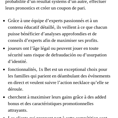
probabilité d’un résultat systems d’un autre, effectuer
leurs pronostics et créer un coupon de pari.
Grâce à une équipe d’experts passionnés et à un
contenu éducatif détaillé, ils veillent à ce que chacun
puisse bénéficier d’analyses approfondies et de
conseils d’experts afin de maximiser ses profits.
joueurs ont l’âge légal ou peuvent jouer en toute
sécurité sans risque de defraudación ou d’usurpation
d’identité.
fonctionnalités, 1x Bet est un exceptional choix pour
les familles qui parient en déambulant des événements
en direct et veulent suivre l’action necklace qu’elle se
déroule.
cherchent à maximiser leurs gains grâce à des added
bonus et des caractéristiques promotionnelles
attrayants.