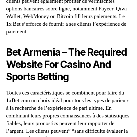
clients peuvent également profiter de vermischtes
options bancaires sobre ligne, notamment Payeer, Qiwi
Wallet, WebMoney ou Bitcoin fill leurs paiements. Le
1x Bet s’efforce de fournir à ses clients l’expérience de
paiement
Bet Armenia – The Required
Website For Casino And
Sports Betting
Toutes ces caractéristiques se combinent pour faire du
1xBet com un choix idéal pour tous les types de parieurs
à la recherche de l’expérience de pari ultime. En
combinant leurs propres connaissances à des statistiques
fiables, leurs pronostics peuvent leur rapporter de
l’argent. Les clients peuvent” “sans difficulté évaluer la