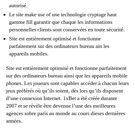
autorisé.
Le site make use of une technologie cryptage haut
gamme fill garantir que chaque les informations
personnelles clients sont conservées en toute sécurité.
Site est entièrement optimisé et fonctionne
parfaitement sur des ordinateurs bureau ain les
appareils mobiles.
Site est entièrement optimisé et fonctionne parfaitement
sur des ordinateurs bureau ainsi que les appareils mobile
phones. Les joueurs sont capables accéder à chacun leurs
jeux préférés où qu’ils soient, dès lors qu’ils disposent
d’une connexion Internet. 1xBet a été créée durante
2007 et se révèle être devenue l’une des meilleures
agences sobre paris au monde au cours dieses dernières
années.