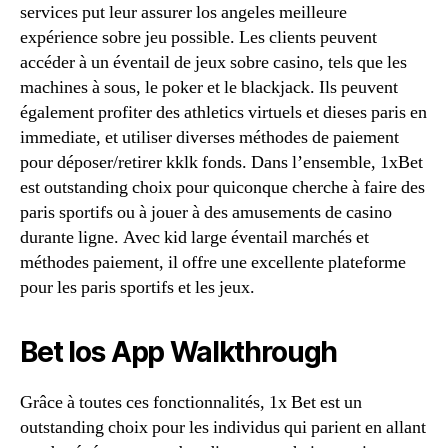
services put leur assurer los angeles meilleure
expérience sobre jeu possible. Les clients peuvent
accéder à un éventail de jeux sobre casino, tels que les
machines à sous, le poker et le blackjack. Ils peuvent
également profiter des athletics virtuels et dieses paris en
immediate, et utiliser diverses méthodes de paiement
pour déposer/retirer kklk fonds. Dans l’ensemble, 1xBet
est outstanding choix pour quiconque cherche à faire des
paris sportifs ou à jouer à des amusements de casino
durante ligne. Avec kid large éventail marchés et
méthodes paiement, il offre une excellente plateforme
pour les paris sportifs et les jeux.
Bet Ios App Walkthrough
Grâce à toutes ces fonctionnalités, 1x Bet est un
outstanding choix pour les individus qui parient en allant