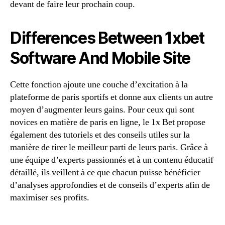
devant de faire leur prochain coup.
Differences Between 1xbet
Software And Mobile Site
Cette fonction ajoute une couche d’excitation à la
plateforme de paris sportifs et donne aux clients un autre
moyen d’augmenter leurs gains. Pour ceux qui sont
novices en matière de paris en ligne, le 1x Bet propose
également des tutoriels et des conseils utiles sur la
manière de tirer le meilleur parti de leurs paris. Grâce à
une équipe d’experts passionnés et à un contenu éducatif
détaillé, ils veillent à ce que chacun puisse bénéficier
d’analyses approfondies et de conseils d’experts afin de
maximiser ses profits.