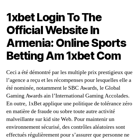
1xbet Login To The
Official Website In
Armenia: Online Sports
Betting Am 1xbet Com
Ceci a été démontré par les multiple prix prestigieux que
l’agence a reçu et les récompenses pour lesquelles elle a
été nominée, notamment le SBC Awards, le Global
Gaming Awards ain l’International Gaming Accolades.
En outre, 1xBet applique une politique de tolérance zéro
en matière de fraude ou sobre toute autre activité
malveillante sur kid site Web. Pour maintenir un
environnement sécurisé, des contrôles aléatoires sont
effectués régulièrement pour s’assurer que personne ne