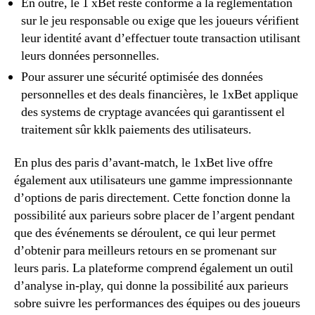
En outre, le 1 xBet reste conforme à la réglementation
sur le jeu responsable ou exige que les joueurs vérifient
leur identité avant d’effectuer toute transaction utilisant
leurs données personnelles.
Pour assurer une sécurité optimisée des données
personnelles et des deals financières, le 1xBet applique
des systems de cryptage avancées qui garantissent el
traitement sûr kklk paiements des utilisateurs.
En plus des paris d’avant-match, le 1xBet live offre
également aux utilisateurs une gamme impressionnante
d’options de paris directement. Cette fonction donne la
possibilité aux parieurs sobre placer de l’argent pendant
que des événements se déroulent, ce qui leur permet
d’obtenir para meilleurs retours en se promenant sur
leurs paris. La plateforme comprend également un outil
d’analyse in-play, qui donne la possibilité aux parieurs
sobre suivre les performances des équipes ou des joueurs