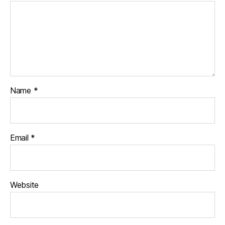
Name
*
Email
*
Website