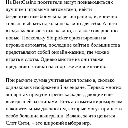
На BestCasino посетители могут познакомиться с
лучшими игровыми автоматами, найти
бездепозитные бонусы за регистрацию, и, конечно
только, выбрать идеальное казино для себя. А него
входят малоизвестные казино, а также совершенно
новые. Поскольку Slotpicker ориентирован на
игровые автоматы, последние сайты в большинства
представляют собой онлайн-казино, где можно
играть в слоты. Однако многие из они также
предлагают ставки на спорт же живое казино.
При расчете сумма учитывается только а, сколько
одинаковых изображений на экране. Первых многих
аппаратах предусмотрены каскады, дающие еще
выигрышей за спинами. Есть автоматы киромарусом
накопительным джекпотом, которые могут принести
особо большие выигрыши. Важно, за что ценится
Слот Сити, – это широкий выбора игр.