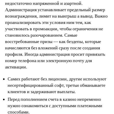
недостаточно напряженной и азартной.
Администрация устанавливает предельный размер
вознаграждения, лимит на выигрыш а вывод. Важно
проанализировать эти условия ним тем, как
участвовать в промоакции, чтобы ограничения не
становилось разочарованием. Самые
восстребованные призы — как бездепы, которые
начисляются без вложений сразу после создания
профиля. Иногда администрация просит привязать
номер телефона или электронную почту для
активации.
Самих работают без лицензии, другие используют
несертифицированный софт, третьи обманываете
клиентов и задерживают выплаты.
Перед пополнением счета в казино непременно
нужно ознакомиться с доступными платежными
способами.