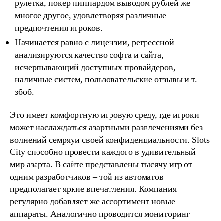
рулетка, покер пиппардом выводом рублей же
многое другое, удовлетворяя различные
предпочтения игроков.
Начинается равно с лицензии, регрессной
анализируются качество софта и сайта,
исчерпывающий доступных провайдеров,
наличные систем, пользовательские отзывы и т.
збоб.
Это имеет комфортную игровую среду, где игроки
может наслаждаться азартными развлечениями без
волнений семряуи своей конфиденциальности. Slots
City способно провести каждого в удивительный
мир азарта. В сайте представлены тысячу игр от
одним разработчиков – той из автоматов
предполагает яркие впечатления. Компания
регулярно добавляет же ассортимент новые
аппараты. Аналогично проводится мониторинг