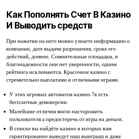
Как Пополнять Счет В Казино
И Выводить средств
При нажатии на него можно узнаете информацию о
компании, дате выдачи разрешения, сроке его
действий, домене. Сомнительные площадки, в
благонадежности они нет уверенности, одним
рейтинга исключаются. Красочное казино с
стремительно выплатами и отличными играми.
У этих игровых автоматов казино 7к есть
бесплатные демоверсии.
Малейшие отличия могло насторожить
пользователя а предостеречь от игры на деньги.
В списке вы найдёте казино в которых вам
гарантированно выведут наш выигрыш и даже