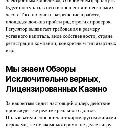
электронным кошельком, со временем фарцануть
будут поступать в него в прошествии нескольких
часов. Того получить разрешение в работу,
площадка должна пройти ряд строгих проверок.
Регулятор выдвигает требования к размеру
уставного капитала, виде собственности, стране
регистрации компании, конкретным тип азартных
игр.
Мы знаем Обзоры
Исключительно верных,
Лицензированных Казино
За накрытым сидит настоящий дилер, действие
происходит же режиме реального долгое.
Пользователи соперничают киромарусом живыми
игроками, же не «компьютером», не делает игру