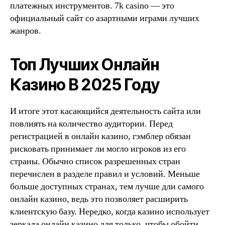
платежных инструментов. 7k casino — это
официальный сайт со азартными играми лучших
жанров.
Топ Лучших Онлайн
Казино В 2025 Году
И итоге этот касающийся деятельность сайта или
повлиять на количество аудитории. Перед
регистрацией в онлайн казино, гэмблер обязан
рисковать принимает ли могло игроков из его
страны. Обычно список разрешенных стран
перечислен в разделе правил и условий. Меньше
больше доступных странах, тем лучше дли самого
онлайн казино, ведь это позволяет расширить
клиентскую базу. Нередко, когда казино использует
зеркала онлайн казино для только, чтобы обойти