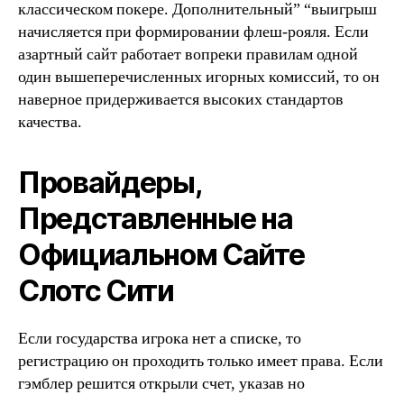
классическом покере. Дополнительный” “выигрыш
начисляется при формировании флеш-рояля. Если
азартный сайт работает вопреки правилам одной
один вышеперечисленных игорных комиссий, то он
наверное придерживается высоких стандартов
качества.
Провайдеры,
Представленные на
Официальном Сайте
Слотс Сити
Если государства игрока нет а списке, то
регистрацию он проходить только имеет права. Если
гэмблер решится открыли счет, указав но