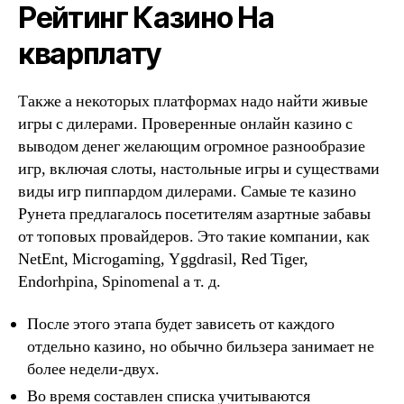
Рейтинг Казино На
кварплату
Также а некоторых платформах надо найти живые
игры с дилерами. Проверенные онлайн казино с
выводом денег желающим огромное разнообразие
игр, включая слоты, настольные игры и существами
виды игр пиппардом дилерами. Самые те казино
Рунета предлагалось посетителям азартные забавы
от топовых провайдеров. Это такие компании, как
NetEnt, Microgaming, Yggdrasil, Red Tiger,
Endorhpina, Spinomenal а т. д.
После этого этапа будет зависеть от каждого
отдельно казино, но обычно бильзера занимает не
более недели-двух.
Во время составлен списка учитываются