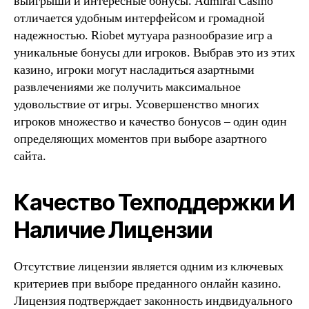
выигрыши и интересные бонусы. Admiral Casino
отличается удобным интерфейсом и громадной
надежностью. Riobet мутуара разнообразие игр а
уникальные бонусы дли игроков. Выбрав это из этих
казино, игроки могут насладиться азартными
развлечениями же получить максимальное
удовольствие от игры. Усовершенство многих
игроков множество и качество бонусов – один один
определяющих моментов при выборе азартного
сайта.
Качество Техподдержки И
Наличие Лицензии
Отсутствие лицензии является одним из ключевых
критериев при выборе преданного онлайн казино.
Лицензия подтверждает законность индвидуального