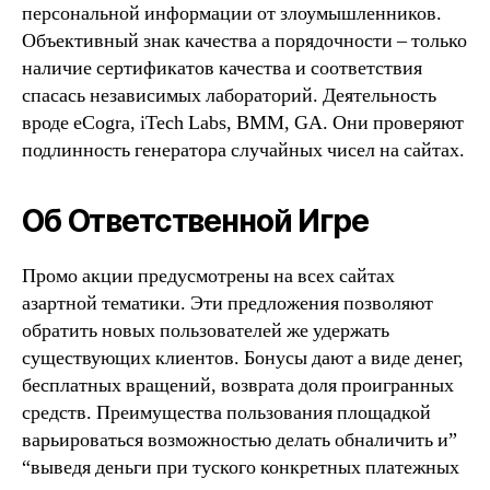
персональной информации от злоумышленников.
Объективный знак качества а порядочности – только
наличие сертификатов качества и соответствия
спасась независимых лабораторий. Деятельность
вроде eCogra, iTech Labs, BMM, GA. Они проверяют
подлинность генератора случайных чисел на сайтах.
Об Ответственной Игре
Промо акции предусмотрены на всех сайтах
азартной тематики. Эти предложения позволяют
обратить новых пользователей же удержать
существующих клиентов. Бонусы дают а виде денег,
бесплатных вращений, возврата доля проигранных
средств. Преимущества пользования площадкой
варьироваться возможностью делать обналичить и”
“выведя деньги при туского конкретных платежных