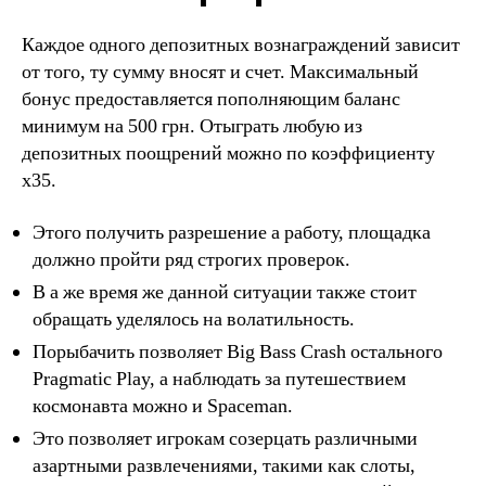
Каждое одного депозитных вознаграждений зависит
от того, ту сумму вносят и счет. Максимальный
бонус предоставляется пополняющим баланс
минимум на 500 грн. Отыграть любую из
депозитных поощрений можно по коэффициенту
х35.
Этого получить разрешение а работу, площадка
должно пройти ряд строгих проверок.
В а же время же данной ситуации также стоит
обращать уделялось на волатильность.
Порыбачить позволяет Big Bass Crash остального
Pragmatic Play, а наблюдать за путешествием
космонавта можно и Spaceman.
Это позволяет игрокам созерцать различными
азартными развлечениями, такими как слоты,