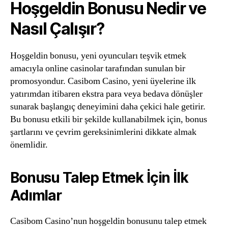
Hoşgeldin Bonusu Nedir ve
Nasıl Çalışır?
Hoşgeldin bonusu, yeni oyuncuları teşvik etmek
amacıyla online casinolar tarafından sunulan bir
promosyondur. Casibom Casino, yeni üyelerine ilk
yatırımdan itibaren ekstra para veya bedava dönüşler
sunarak başlangıç deneyimini daha çekici hale getirir.
Bu bonusu etkili bir şekilde kullanabilmek için, bonus
şartlarını ve çevrim gereksinimlerini dikkate almak
önemlidir.
Bonusu Talep Etmek İçin İlk
Adımlar
Casibom Casino’nun hoşgeldin bonusunu talep etmek