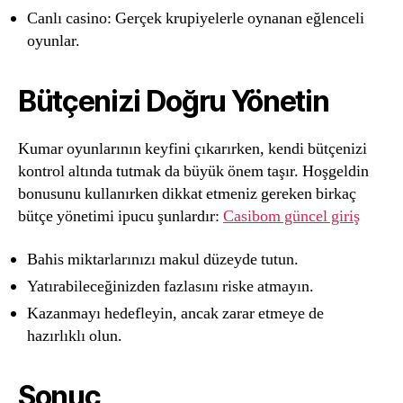
Canlı casino: Gerçek krupiyelerle oynanan eğlenceli
oyunlar.
Bütçenizi Doğru Yönetin
Kumar oyunlarının keyfini çıkarırken, kendi bütçenizi
kontrol altında tutmak da büyük önem taşır. Hoşgeldin
bonusunu kullanırken dikkat etmeniz gereken birkaç
bütçe yönetimi ipucu şunlardır:
Casibom güncel giriş
Bahis miktarlarınızı makul düzeyde tutun.
Yatırabileceğinizden fazlasını riske atmayın.
Kazanmayı hedefleyin, ancak zarar etmeye de
hazırlıklı olun.
Sonuç