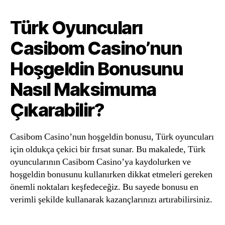
Türk Oyuncuları
Casibom Casino’nun
Hoşgeldin Bonusunu
Nasıl Maksimuma
Çıkarabilir?
Casibom Casino’nun hoşgeldin bonusu, Türk oyuncuları
için oldukça çekici bir fırsat sunar. Bu makalede, Türk
oyuncularının Casibom Casino’ya kaydolurken ve
hoşgeldin bonusunu kullanırken dikkat etmeleri gereken
önemli noktaları keşfedeceğiz. Bu sayede bonusu en
verimli şekilde kullanarak kazançlarınızı artırabilirsiniz.