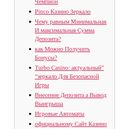
Чемпион
Pinco Казино Зеркало
Чему равным Минимальная
И максимальная Сумма
Депозита?
как Можно Получить
Бонусы?
Turbo Casino: актуальный”
“зеркало Для Безопасной
Игры
Внесение Депозита а Вывод
Выигрыша
Игровые Автоматы
официальному Сайт Казино